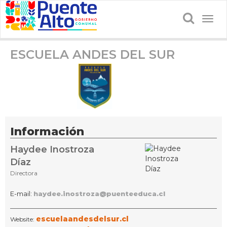
Togg
navig
ESCUELA ANDES DEL SUR
Información
Haydee Inostroza
Díaz
Directora
E-mail:
haydee.inostroza@puenteeduca.cl
escuelaandesdelsur.cl
Website: