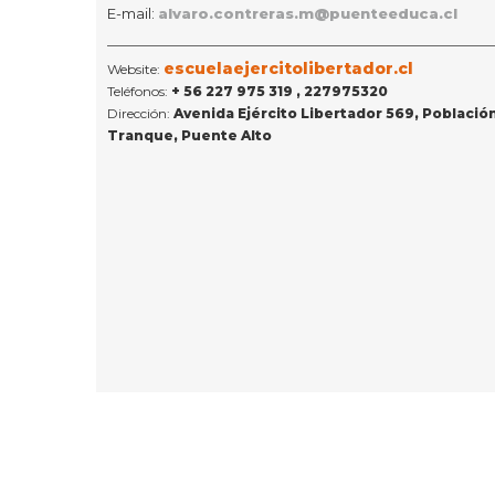
E-mail:
alvaro.contreras.m@puenteeduca.cl
escuelaejercitolibertador.cl
Website:
Teléfonos:
+ 56 227 975 319
, 227975320
Dirección:
Avenida Ejército Libertador 569, Población
Tranque, Puente Alto