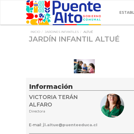
ESTAB
INICIO
JARDINES INFANTILES
ALTUÉ
JARDÍN INFANTIL ALTUÉ
Información
VICTORIA TERÁN
ALFARO
Directora
E-mail:
ji.altue@puenteeduca.cl