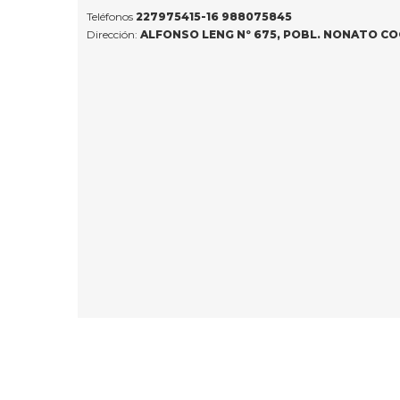
Teléfonos
227975415-16
988075845
Dirección:
ALFONSO LENG Nº 675, POBL. NONATO C