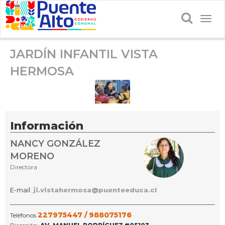
Togg
navig
JARDÍN INFANTIL VISTA
HERMOSA
Información
NANCY GONZÁLEZ
MORENO
Directora
E-mail:
ji.vistahermosa@puenteeduca.cl
227975447 /
988075176
Teléfonos