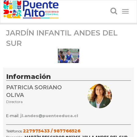
Togg
navig
JARDÍN INFANTIL ANDES DEL
SUR
Información
PATRICIA SORIANO
OLIVA
Directora
E-mail:
ji.andes@puenteeduca.cl
227975433 /
987766526
Teléfonos