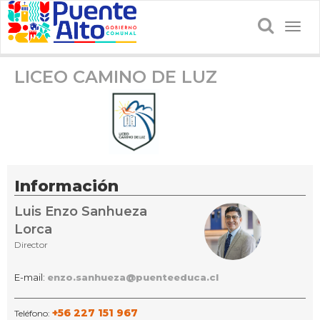
Togg
navig
LICEO CAMINO DE LUZ
Información
Luis Enzo Sanhueza
Lorca
Director
E-mail:
enzo.sanhueza@puenteeduca.cl
+56 227 151 967
Teléfono: