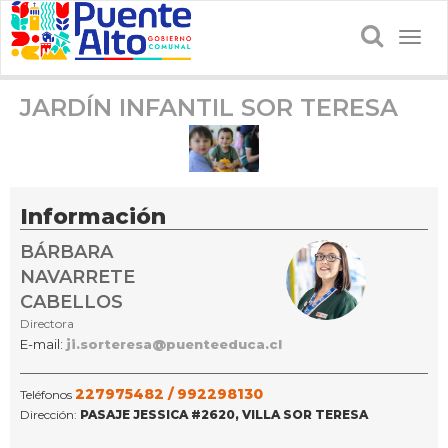
Togg
navig
JARDÍN INFANTIL SOR TERESA
Información
BÁRBARA
NAVARRETE
CABELLOS
Directora
E-mail:
ji.sorteresa@puenteeduca.cl
227975482 /
992298130
Teléfonos
Dirección:
PASAJE JESSICA #2620, VILLA SOR TERESA