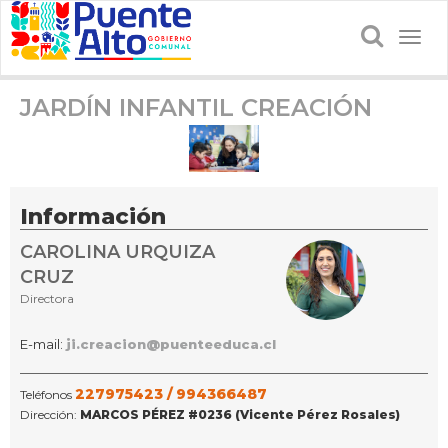
Togg
navig
JARDÍN INFANTIL CREACIÓN
Información
CAROLINA URQUIZA
CRUZ
Directora
E-mail:
ji.creacion@puenteeduca.cl
227975423 /
994366487
Teléfonos
Dirección:
MARCOS PÉREZ #0236 (Vicente Pérez Rosales)