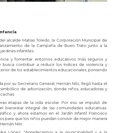
infancia
 del alcalde Matías Toledo, la Corporación Municipal de
 lanzamiento de la Campaña de Buen Trato junto a la
rdines infantiles.
encia y fomentar entornos educativos más seguros y
usca contribuir a reducir los índices de violencia y
nterior de los establecimientos educacionales, poniendo
a por su Secretario General, Hernán Nilo, llegó hasta el
to simbólico de arborización, donde niños, educadoras y
zcachas.
ras etapas de la vida escolar. Por eso se impulsó de
 bienestar integral de las comunidades educativas.
áfico y ahora estamos en el Jardín Infantil Francisco
cos para que los niños puedan convivir de mejor manera
 Hernán Nilo.
Erika López. “Agradecemos a la municipalidad y a la