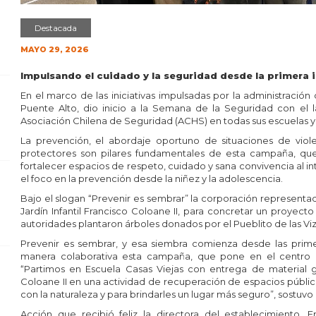
Destacada
MAYO 29, 2026
Impulsando el cuidado y la seguridad desde la primera 
En el marco de las iniciativas impulsadas por la administración
Puente Alto, dio inicio a la Semana de la Seguridad con el
Asociación Chilena de Seguridad (ACHS) en todas sus escuelas y ja
La prevención, el abordaje oportuno de situaciones de viol
protectores son pilares fundamentales de esta campaña, que b
fortalecer espacios de respeto, cuidado y sana convivencia al i
el foco en la prevención desde la niñez y la adolescencia.
Bajo el slogan “Prevenir es sembrar” la corporación representad
Jardín Infantil Francisco Coloane II, para concretar un proyec
autoridades plantaron árboles donados por el Pueblito de las Vi
Prevenir es sembrar, y esa siembra comienza desde las prime
manera colaborativa esta campaña, que pone en el centro el
“Partimos en Escuela Casas Viejas con entrega de material gr
Coloane II en una actividad de recuperación de espacios públi
con la naturaleza y para brindarles un lugar más seguro”, sostuvo
Acción que recibió feliz la directora del establecimiento, 