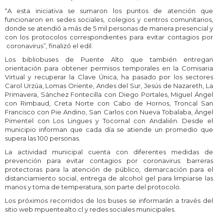
“A esta iniciativa se sumaron los puntos de atención que
funcionaron en sedes sociales, colegios y centros comunitarios,
donde se atendió a más de 5 mil personas de manera presencial y
con los protocolos correspondientes para evitar contagios por
coronavirus”, finalizó el edil.
Los bibliobuses de Puente Alto que también entregan
orientación para obtener permisos temporales en la Comisaria
Virtual y recuperar la Clave Única, ha pasado por los sectores
Carol Urzúa, Lomas Oriente, Andes del Sur, Jesús de Nazareth, La
Primavera, Sánchez Fontecilla con Diego Portales, Miguel Ángel
con Rimbaud, Creta Norte con Cabo de Hornos, Troncal San
Francisco con Pie Andino, San Carlos con Nueva Tobalaba, Ángel
Pimentel con Los Lingues y Tocornal con Andalién. Desde el
municipio informan que cada día se atiende un promedio que
supera las 100 personas.
La actividad municipal cuenta con diferentes medidas de
prevención para evitar contagios por coronavirus: barreras
protectoras para la atención de público, demarcación para el
distanciamiento social, entrega de alcohol gel para limpiarse las
manos y toma de temperatura, son parte del protocolo.
Los próximos recorridos de los buses se informarán a través del
sitio web mpuentealto.cl y redes sociales municipales.