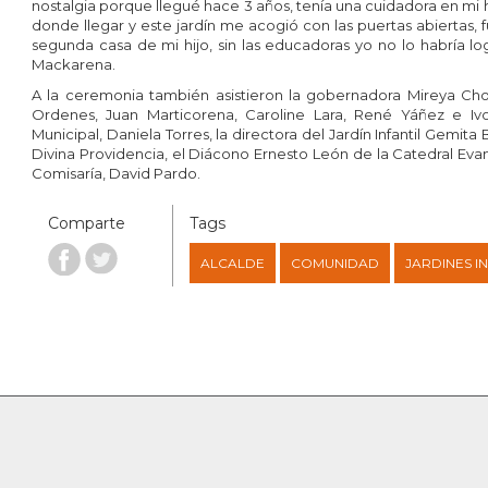
nostalgia porque llegué hace 3 años, tenía una cuidadora en mi 
donde llegar y este jardín me acogió con las puertas abiertas, f
segunda casa de mi hijo, sin las educadoras yo no lo habría l
Mackarena.
A la ceremonia también asistieron la gobernadora Mireya Choc
Ordenes, Juan Marticorena, Caroline Lara, René Yáñez e Ivo
Municipal, Daniela Torres, la directora del Jardín Infantil Gemita
Divina Providencia, el Diácono Ernesto León de la Catedral Eva
Comisaría, David Pardo.
Comparte
Tags
ALCALDE
COMUNIDAD
JARDINES I