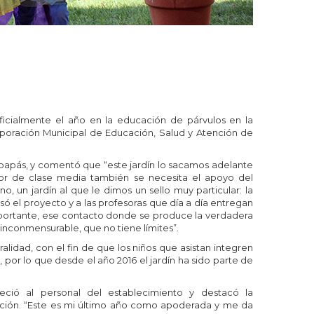
ficialmente el año en la educación de párvulos en la
orporación Municipal de Educación, Salud y Atención de
us papás, y comentó que “este jardín lo sacamos adelante
r de clase media también se necesita el apoyo del
o, un jardín al que le dimos un sello muy particular: la
lsó el proyecto y a las profesoras que día a día entregan
importante, ese contacto donde se produce la verdadera
inconmensurable, que no tiene límites”.
uralidad, con el fin de que los niños que asistan integren
, por lo que desde el año 2016 el jardín ha sido parte de
ció al personal del establecimiento y destacó la
ración. “Este es mi último año como apoderada y me da