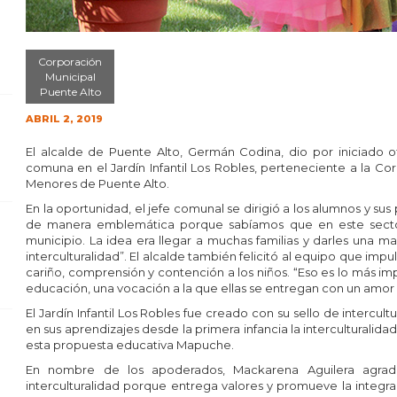
Corporación
Municipal
Puente Alto
ABRIL 2, 2019
El alcalde de Puente Alto, Germán Codina, dio por iniciado o
comuna en el Jardín Infantil Los Robles, perteneciente a la C
Menores de Puente Alto.
En la oportunidad, el jefe comunal se dirigió a los alumnos y s
de manera emblemática porque sabíamos que en este secto
municipio. La idea era llegar a muchas familias y darles una man
interculturalidad”. El alcalde también felicitó al equipo que impu
cariño, comprensión y contención a los niños. “Eso es lo más 
educación, una vocación a la que ellas se entregan con un amor 
El Jardín Infantil Los Robles fue creado con su sello de intercult
en sus aprendizajes desde la primera infancia la interculturalidad
esta propuesta educativa Mapuche.
En nombre de los apoderados, Mackarena Aguilera agrade
interculturalidad porque entrega valores y promueve la integ