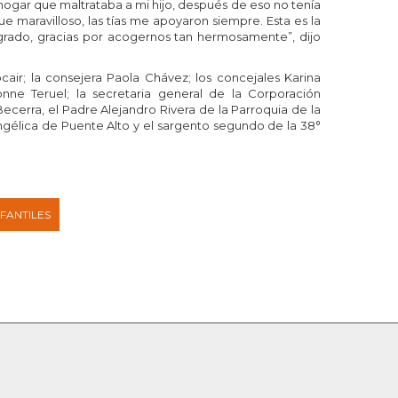
hogar que maltrataba a mi hijo, después de eso no tenía
ue maravilloso, las tías me apoyaron siempre. Esta es la
ogrado, gracias por acogernos tan hermosamente”, dijo
air; la consejera Paola Chávez; los concejales Karina
nne Teruel; la secretaria general de la Corporación
 Becerra, el Padre Alejandro Rivera de la Parroquia de la
ngélica de Puente Alto y el sargento segundo de la 38°
NFANTILES